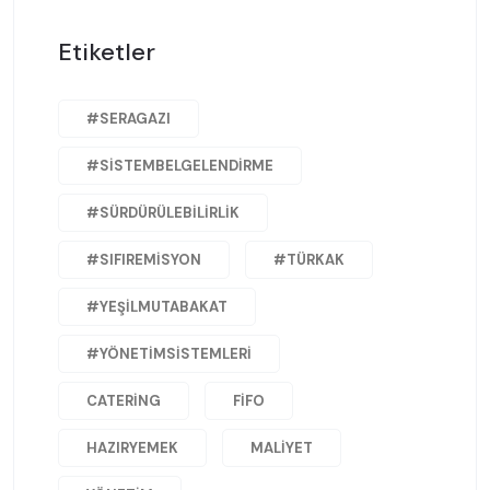
Etiketler
#SERAGAZI
#SISTEMBELGELENDIRME
#SÜRDÜRÜLEBILIRLIK
#SIFIREMISYON
#TÜRKAK
#YEŞILMUTABAKAT
#YÖNETIMSISTEMLERI
CATERING
FIFO
HAZIRYEMEK
MALIYET